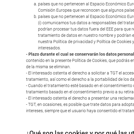
países que no pertenecen al Espacio Económico Euro
Comisión Europea que reconocen que algunos paíse
países que no pertenecen al Espacio Económico Euro
(i) comunicamos tus datos a responsables del trata
podrían procesar tus datos fuera del EEE para que r
tratamiento de datos en nuestro nombre y podrían 
nuestra Política de privacidad y Política de Cookie
interesados.
- Plazo durante el cual se conservarán los datos persona
contenido en la presente Política de Cookies, que podrás e
de la misma se eliminan.
- El interesado ostenta el derecho a solicitar a TGT el acces
tratamiento, así como el derecho a la portabilidad de los d
- Cuando el tratamiento esté basado en el consentimiento del
tratamiento basado en el consentimiento previo a su retira
- El interesado ostenta el derecho a presentar una reclama
- TGT, en ocasiones, es posible que trate datos para adopta
intereses, siempre que el usuario haya consentido el tratam
¿Qué son las cookies y por qué las u