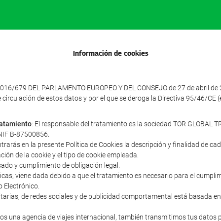
Información de cookies
016/679 DEL PARLAMENTO EUROPEO Y DEL CONSEJO de 27 de abril de 2016 
e circulación de estos datos y por el que se deroga la Directiva 95/46/CE
tratamiento
: El responsable del tratamiento es la sociedad TOR GLOBAL TR
y NIF B-87500856.
ntrarás en la presente Política de Cookies la descripción y finalidad de c
ación de la cookie y el tipo de cookie empleada.
sado y cumplimiento de obligación legal.
cnicas, viene dada debido a que el tratamiento es necesario para el cumpl
o Electrónico.
icitarias, de redes sociales y de publicidad comportamental está basada en
s una agencia de viajes internacional, también transmitimos tus datos 