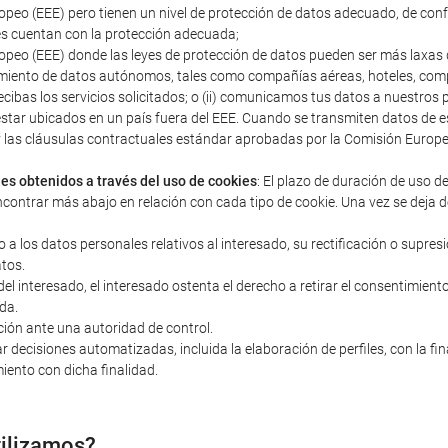
peo (EEE) pero tienen un nivel de protección de datos adecuado, de con
s cuentan con la protección adecuada;
peo (EEE) donde las leyes de protección de datos pueden ser más laxas q
miento de datos autónomos, tales como compañías aéreas, hoteles, compañ
ecibas los servicios solicitados; o (ii) comunicamos tus datos a nuestro
estar ubicados en un país fuera del EEE. Cuando se transmiten datos d
s y las cláusulas contractuales estándar aprobadas por la Comisión Euro
les obtenidos a través del uso de cookies
: El plazo de duración de uso d
ncontrar más abajo en relación con cada tipo de cookie. Una vez se deja d
o a los datos personales relativos al interesado, su rectificación o supres
atos.
 interesado, el interesado ostenta el derecho a retirar el consentimiento 
da.
ción ante una autoridad de control.
r decisiones automatizadas, incluida la elaboración de perfiles, con la fi
iento con dicha finalidad.
tilizamos?