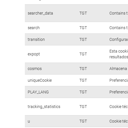
searcher_data
TGT
Contains t
search
TGT
Contains t
transition
TGT
Configurac
Esta cooki
expopt
TGT
resultados
cosmos
TGT
Almacena d
uniqueCookie
TGT
Preferenci
PLAY_LANG
TGT
Preferenci
tracking_statistics
TGT
Cookie téc
u
TGT
Cookie téc