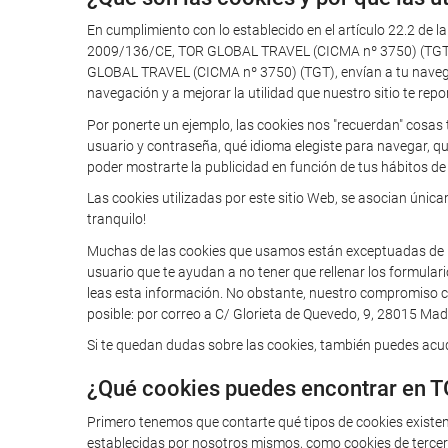
En cumplimiento con lo establecido en el artículo 22.2 de l
2009/136/CE, TOR GLOBAL TRAVEL (CICMA nº 3750) (TGT) te
GLOBAL TRAVEL (CICMA nº 3750) (TGT), envían a tu navegador
navegación y a mejorar la utilidad que nuestro sitio te repo
Por ponerte un ejemplo, las cookies nos "recuerdan" cosas 
usuario y contraseña, qué idioma elegiste para navegar, q
poder mostrarte la publicidad en función de tus hábitos de 
Las cookies utilizadas por este sitio Web, se asocian úni
tranquilo!
Muchas de las cookies que usamos están exceptuadas de la o
usuario que te ayudan a no tener que rellenar los formular
leas esta información. No obstante, nuestro compromiso con
posible: por correo a C/ Glorieta de Quevedo, 9, 28015 Madr
Si te quedan dudas sobre las cookies, también puedes acudi
¿Qué cookies puedes encontrar en 
Primero tenemos que contarte qué tipos de cookies existe
establecidas por nosotros mismos, como cookies de tercero