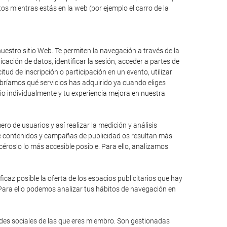
s mientras estás en la web (por ejemplo el carro de la
uestro sitio Web. Te permiten la navegación a través de la
icación de datos, identificar la sesión, acceder a partes de
itud de inscripción o participación en un evento, utilizar
bríamos qué servicios has adquirido ya cuando eliges
io individualmente y tu experiencia mejora en nuestra
ro de usuarios y así realizar la medición y análisis
qué contenidos y campañas de publicidad os resultan más
éroslo lo más accesible posible. Para ello, analizamos
caz posible la oferta de los espacios publicitarios que hay
 Para ello podemos analizar tus hábitos de navegación en
edes sociales de las que eres miembro. Son gestionadas