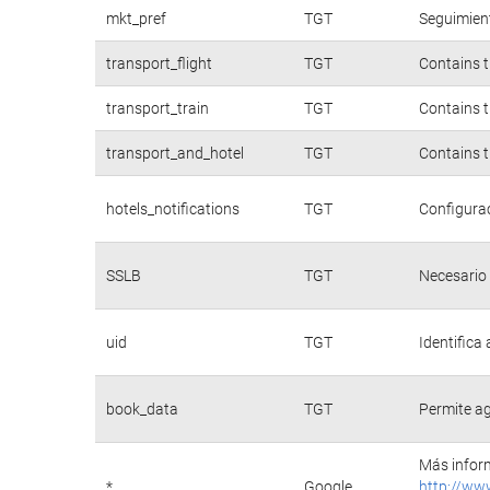
mkt_pref
TGT
Seguimient
transport_flight
TGT
Contains t
transport_train
TGT
Contains t
transport_and_hotel
TGT
Contains t
hotels_notifications
TGT
Configurac
SSLB
TGT
Necesario 
uid
TGT
Identifica
book_data
TGT
Permite ag
Más inform
*
Google
http://ww