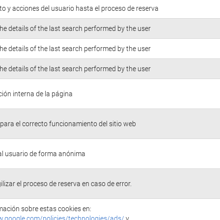
o y acciones del usuario hasta el proceso de reserva
he details of the last search performed by the user
he details of the last search performed by the user
he details of the last search performed by the user
ión interna de la página
para el correcto funcionamiento del sitio web
 al usuario de forma anónima
ilizar el proceso de reserva en caso de error.
ación sobre estas cookies en:
w.google.com/policies/technologies/ads/
y