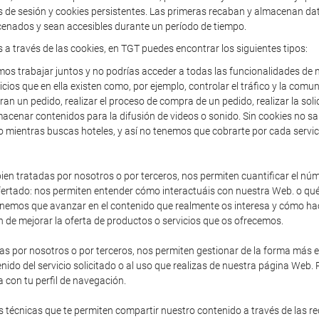
de sesión y cookies persistentes. Las primeras recaban y almacenan dato
enados y sean accesibles durante un período de tiempo.
s a través de las cookies, en TGT puedes encontrar los siguientes tipos:
os trabajar juntos y no podrías acceder a todas las funcionalidades de n
icios que en ella existen como, por ejemplo, controlar el tráfico y la comun
an un pedido, realizar el proceso de compra de un pedido, realizar la solic
acenar contenidos para la difusión de videos o sonido. Sin cookies no sa
o mientras buscas hoteles, y así no tenemos que cobrarte por cada servic
en tratadas por nosotros o por terceros, nos permiten cuantificar el núme
io ofertado: nos permiten entender cómo interactuáis con nuestra Web. o 
enemos que avanzar en el contenido que realmente os interesa y cómo hac
 de mejorar la oferta de productos o servicios que os ofrecemos.
as por nosotros o por terceros, nos permiten gestionar de la forma más efi
nido del servicio solicitado o al uso que realizas de nuestra página Web.
 con tu perfil de navegación.
 técnicas que te permiten compartir nuestro contenido a través de las r