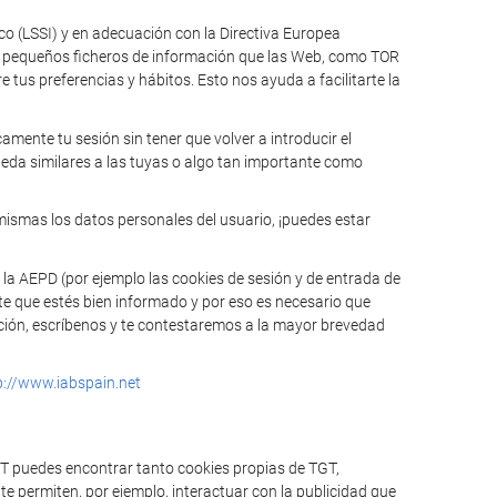
ico (LSSI) y en adecuación con la Directiva Europea
n pequeños ficheros de información que las Web, como TOR
tus preferencias y hábitos. Esto nos ayuda a facilitarte la
mente tu sesión sin tener que volver a introducir el
ueda similares a las tuyas o algo tan importante como
mismas los datos personales del usuario, ¡puedes estar
 la AEPD (por ejemplo las cookies de sesión y de entrada de
te que estés bien informado y por eso es necesario que
mación, escríbenos y te contestaremos a la mayor brevedad
p://www.iabspain.net
GT puedes encontrar tanto cookies propias de TGT,
e permiten, por ejemplo, interactuar con la publicidad que