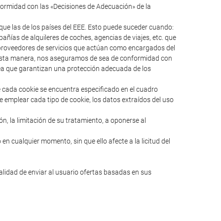
formidad con las «Decisiones de Adecuación» de la
ue las de los países del EEE. Esto puede suceder cuando:
ías de alquileres de coches, agencias de viajes, etc. que
s proveedores de servicios que actúan como encargados del
e esta manera, nos aseguramos de sea de conformidad con
pea que garantizan una protección adecuada de los
e cada cookie se encuentra especificado en el cuadro
e emplear cada tipo de cookie, los datos extraídos del uso
ión, la limitación de su tratamiento, a oponerse al
en cualquier momento, sin que ello afecte a la licitud del
nalidad de enviar al usuario ofertas basadas en sus