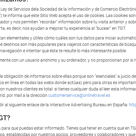
a Ley de Servicios dela Sociedad de la Información y de Comercio Electrón
 informa que este Sitio Web acepta el uso de cookies. Las cookies so
 y nos permiten "recordar" información sobre tu visita anterior y sobre 
rta, es decir, nos ayudan a mejorar tu experiencia al "bucear" en TGT.
tan elementales y útiles cómo cuáles son tus datos para iniciar automática
ué destinos son más populares para viajeros con características de búsq
navegación e intentar que ésta te resulte lo más interesante posible.
camente con un usuario anónimo y su ordenador, y no proporcionan por si 
bligación de informaros sobre ellas porque son "esenciales" a juicio de
ios en línea en todas las webs donde actúas) pero para otras es importan
 nuestros clientes es total: si tienes cualquier duda al leer esta infor
id, por mail a la dirección
customerservice@onlinetravel.es
r al siguiente enlace de la Interactive Advertising Bureau en España:
htt
TGT?
n para que puedas estar informado. Tienes que tener en cuenta que en T
s, establecidas por nuestros socios, proveedores y colaboradores y que t