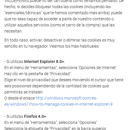
VALDEPEÑAS puede no ser tan buena como teníamos pensado. De
hecho, si decides bloquear todas las cookies (incluyendo las
"esenciales/técnicas" que te hemos comentado más arriba) puede
que no seas capaz de acceder a parte de nuestro contenido o
utilizar aquellos servicios (como el carro de la compra) que las
necesitan.
En todo caso, activar, desactivar o eliminar las cookies es muy
sencillo en tu navegador. Veamos los más habituales:
- Si utilizas
Internet Explorer 8.0+
:
En el menú de "Herramientas", selecciona 'Opciones de Internet'
Haz clic en la pestaña de "Privacidad".
Elige el nivel de privacidad que desees moviendo el cursor que tiene
seis posiciones dependiendo de la cantidad de cookies que
permitirás se instalen.
O desde el enlace
http://windows.microsoft.com/es-
es/windows7/how-to-manage-cookies-in-internet-explorer-9
- Si utilizas
Firefox 4.0+
:
En el menú de "Herramientas", selecciona "Opciones"
Selecciona la etiqueta de "Privacidad" en la barra superior