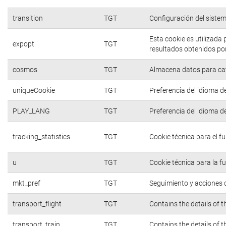
transition
TGT
Configuración del siste
Esta cookie es utilizada
expopt
TGT
resultados obtenidos por
cosmos
TGT
Almacena datos para cate
uniqueCookie
TGT
Preferencia del idioma d
PLAY_LANG
TGT
Preferencia del idioma d
tracking_statistics
TGT
Cookie técnica para el f
u
TGT
Cookie técnica para la f
mkt_pref
TGT
Seguimiento y acciones d
transport_flight
TGT
Contains the details of 
transport_train
TGT
Contains the details of 