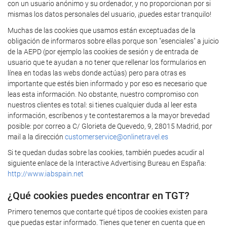
con un usuario anónimo y su ordenador, y no proporcionan por si
mismas los datos personales del usuario, ¡puedes estar tranquilo!
Muchas de las cookies que usamos están exceptuadas de la
obligación de informaros sobre ellas porque son "esenciales" a juicio
de la AEPD (por ejemplo las cookies de sesión y de entrada de
usuario que te ayudan a no tener que rellenar los formularios en
línea en todas las webs donde actúas) pero para otras es
importante que estés bien informado y por eso es necesario que
leas esta información. No obstante, nuestro compromiso con
nuestros clientes es total: si tienes cualquier duda al leer esta
información, escríbenos y te contestaremos a la mayor brevedad
posible: por correo a C/ Glorieta de Quevedo, 9, 28015 Madrid, por
mail a la dirección
customerservice@onlinetravel.es
Si te quedan dudas sobre las cookies, también puedes acudir al
siguiente enlace de la Interactive Advertising Bureau en España:
http://www.iabspain.net
¿Qué cookies puedes encontrar en TGT?
Primero tenemos que contarte qué tipos de cookies existen para
que puedas estar informado. Tienes que tener en cuenta que en