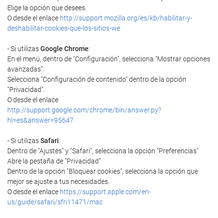
Elige la opción que desees.
O desde el enlace
http://support.mozilla.org/es/kb/habilitar-y-
deshabilitar-cookies-que-los-sitios-we
- Si utilizas
Google Chrome
:
En el menú, dentro de "Configuración", selecciona "Mostrar opciones
avanzadas".
Selecciona "Configuración de contenido" dentro de la opción
"Privacidad".
O desde el enlace
http://support.google.com/chrome/bin/answer.py?
hl=es&answer=95647
- Si utilizas
Safari
:
Dentro de "Ajustes" y "Safari", selecciona la opción "Preferencias"
Abre la pestaña de "Privacidad"
Dentro de la opción "Bloquear cookies", selecciona la opción que
mejor se ajuste a tus necesidades.
O desde el enlace
https://support.apple.com/en-
us/guide/safari/sfri11471/mac