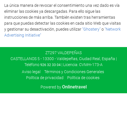
La única manera de revocar el consentimiento una vez dado es vía
eliminar las cookies ya descargadas. Para ello sigue las
instrucciones de más arriba. También existen tras herramientas
para que puedas detectar las cookies en cada sitio Web que visitas
y gestionar su desactivación, puedes utilizar
"Ghostery"
o
"Network
Advertising Initiative"
ZT297 VALDEPEÑAS
CASTELLANOS 5 - 13300 - Valdepeñas, Ciudad Real, España |
Teléfono
| Licencia: CVMm-173-A
926 32 33 04
Aviso legal
Términos y Condiciones Generales
Política de privacidad
Política de cookies
Onlinetravel
Powered by