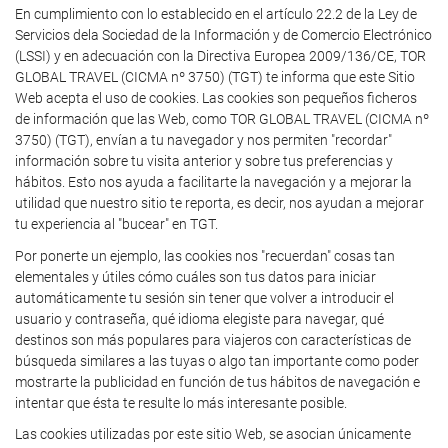
En cumplimiento con lo establecido en el artículo 22.2 de la Ley de
Servicios dela Sociedad de la Información y de Comercio Electrónico
(LSSI) y en adecuación con la Directiva Europea 2009/136/CE, TOR
GLOBAL TRAVEL (CICMA nº 3750) (TGT) te informa que este Sitio
Web acepta el uso de cookies. Las cookies son pequeños ficheros
de información que las Web, como TOR GLOBAL TRAVEL (CICMA nº
3750) (TGT), envían a tu navegador y nos permiten "recordar"
información sobre tu visita anterior y sobre tus preferencias y
hábitos. Esto nos ayuda a facilitarte la navegación y a mejorar la
utilidad que nuestro sitio te reporta, es decir, nos ayudan a mejorar
tu experiencia al "bucear" en TGT.
Por ponerte un ejemplo, las cookies nos "recuerdan" cosas tan
elementales y útiles cómo cuáles son tus datos para iniciar
automáticamente tu sesión sin tener que volver a introducir el
usuario y contraseña, qué idioma elegiste para navegar, qué
destinos son más populares para viajeros con características de
búsqueda similares a las tuyas o algo tan importante como poder
mostrarte la publicidad en función de tus hábitos de navegación e
intentar que ésta te resulte lo más interesante posible.
Las cookies utilizadas por este sitio Web, se asocian únicamente