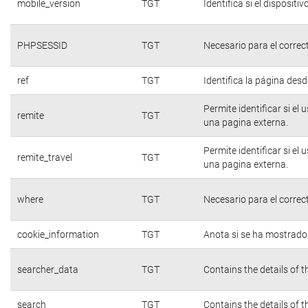
mobile_version
TGT
Identifica si el dispositiv
PHPSESSID
TGT
Necesario para el correc
ref
TGT
Identifica la página desde
Permite identificar si el
remite
TGT
una pagina externa.
Permite identificar si el
remite_travel
TGT
una pagina externa.
where
TGT
Necesario para el correc
cookie_information
TGT
Anota si se ha mostrado e
searcher_data
TGT
Contains the details of 
search
TGT
Contains the details of 