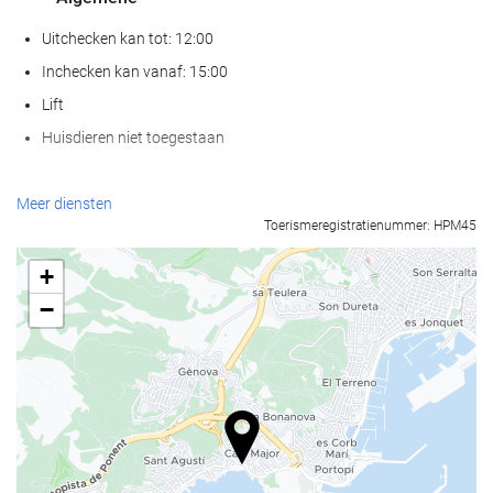
Uitchecken kan tot: 12:00
Inchecken kan vanaf: 15:00
Lift
Huisdieren niet toegestaan
Wellness
Meer diensten
Toerismeregistratienummer: HPM45
Spa
Sauna
+
Gymzaal
−
Zwembad
Zwembad
Kinderzwembad
Receptiediensten