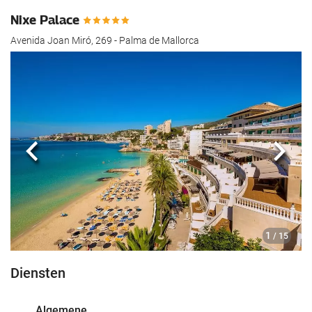
Nixe Palace
Avenida Joan Miró, 269 - Palma de Mallorca
Vorige
Volg
1
/ 15
Diensten
Algemene