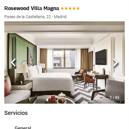
Rosewood Villa Magna
Paseo de la Castellana, 22 - Madrid
Anterior
Sigui
1
/ 85
Servicios
General