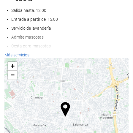
Salida hasta: 12:00
Entrada a partir de: 15:00
Servicio de lavandería
Admite mascotas
Cesta para mascotas
Cuenco para mascotas
Más servicios
Aire Acondicionado
+
Calefacción
−
Ascensor
AAdaptado para personas con movilidad reducida
Habitaciones No fumadores
Zona de fumadores
Habitaciones hipoalergénicas
Habitaciones insonorizadas