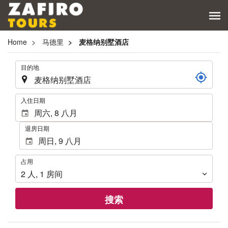
Home
马德里
麦格纳别墅酒店
.
目的地
.
入住日期
退房日期
占
占用
用
2
人
,
1
房间
搜索