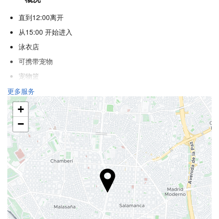
直到12:00离开
从15:00 开始进入
泳衣店
可携带宠物
宠物篮
宠物碗
更多服务
冷气
+
暖气
−
电梯
残疾人专用入口
不吸烟房
吸烟区
防过敏客房
隔音客房