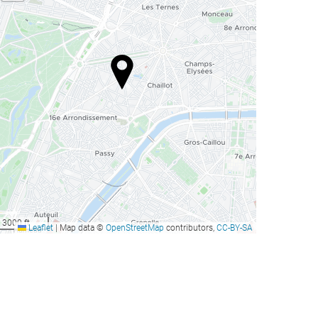
3000 ft
Leaflet
|
Map data ©
OpenStreetMap
contributors,
CC-BY-SA