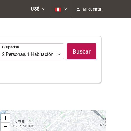
US$
Mi cuenta
Ocupación
Ocupación
Buscar
2
Personas
,
1
Habitación
+
−