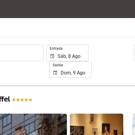
.
Entrada
Salida
ffel
Ver 25 fotos