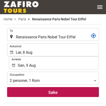
Home
Paris
Renaissance Paris Nobel Tour Eiffel
.
Til
.
Ankomst
Avreise
Occupation
Occupation
2
personer
,
1
Rom
Søke