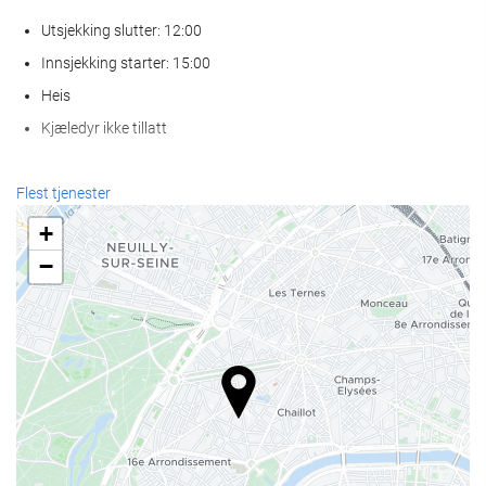
Utsjekking slutter: 12:00
Innsjekking starter: 15:00
Heis
Kjæledyr ikke tillatt
Resepsjonstjenester
Flest tjenester
Døgnåpen resepsjon
+
Bagasjeoppbevaring
−
Mat og Drikke
À la carte-restaurant
Bar
Forretningsfasiliteter
Business Centre