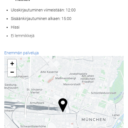
Uloskirjautuminen viimeistään: 12:00
Sisäänkirjautuminen alkaen: 15:00
Hissi
Ei lemmikkejä
Wellness
Enemmän palveluja
Kylpyläpalvelut
+
Höyrysauna / turkkilainen sauna
−
Sauna
Kuntosali
Vastaanottopalvelut
24h-vastaanotto
Matkatavarasäilytys