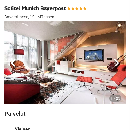
Sofitel Munich Bayerpost
Bayerstrasse, 12 - München
Edellinen
Seur
1
/ 25
Palvelut
Yleinen