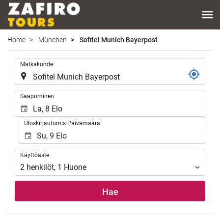
Home
München
Sofitel Munich Bayerpost
.
Matkakohde
.
Saapuminen
Uloskirjautumis Päivämäärä
Käyttöaste
Käyttöaste
2
henkilöt
,
1
Huone
Hae