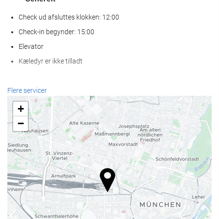
Check ud afsluttes klokken: 12:00
Check-in begynder: 15:00
Elevator
Kæledyr er ikke tilladt
Wellness
Flere servicer
Spa
+
Tyrkisk bad
−
Sauna
Fitness
Receptionen
Døgnåben reception
Bagageopbevaring