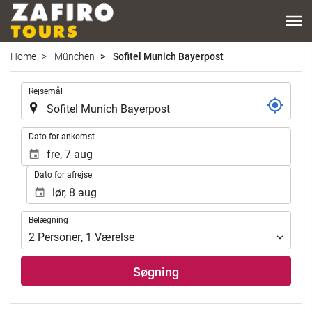
Home
München
Sofitel Munich Bayerpost
.
Rejsemål
.
Dato for ankomst
Dato for afrejse
Belægning
Belægning
2
Personer
,
1
Værelse
Søgning