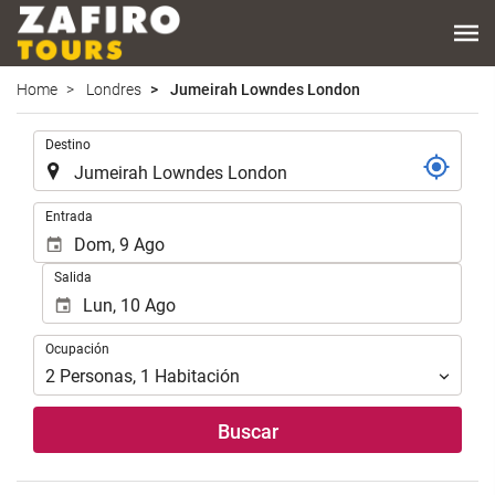
Home
Londres
Jumeirah Lowndes London
Introduzca
Destino
el
lugar
de
Introduzca
Entrada
destino
las
en
fechas
Salida
el
de
que
inicio
realizar
y
Ocupación
la
Ocupación
fin
búsqueda
para
2
Personas
,
1
Habitación
de
realizar
su
la
Buscar
alojamiento..
búsqueda
de
su