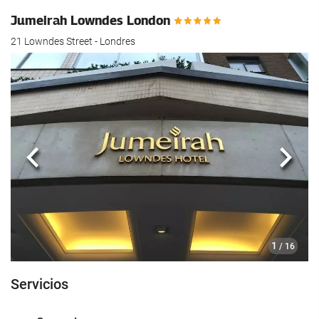
hotel.
Jumeirah Lowndes London
21 Lowndes Street - Londres
Anterior
Sigui
1
/ 16
Servicios