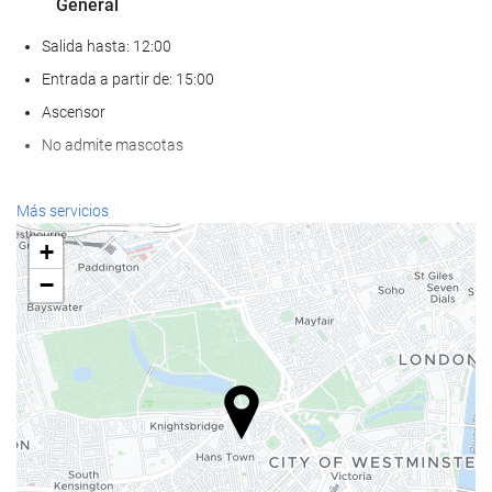
General
Salida hasta: 12:00
Entrada a partir de: 15:00
Ascensor
No admite mascotas
Servicios de recepción
Más servicios
Recepción 24 horas
+
Guardaequipaje
−
Comida y bebida
Restaurante a la carta
Bar
Acceso a Internet