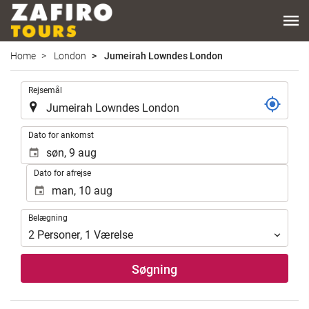
Home
London
Jumeirah Lowndes London
.
Rejsemål
.
Dato for ankomst
Dato for afrejse
Belægning
Belægning
2
Personer
,
1
Værelse
Søgning