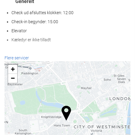
Generelt
Check ud afsluttes klokken: 12:00
Check-in begynder: 15:00
Elevator
Kæledyr er ikke tilladt
Receptionen
Flere servicer
Døgnåben reception
+
Bagageopbevaring
−
Mad og drikke
À la carte-restaurant
Bar
Internetadgang