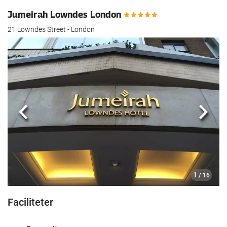
Jumeirah Lowndes London
21 Lowndes Street - London
Previous
Næst
1
/ 16
Faciliteter