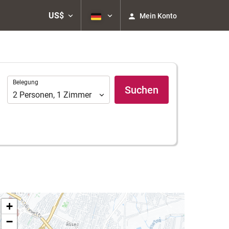
US$
Mein Konto
Belegung
Belegung
Suchen
2
Personen
,
1
Zimmer
+
−