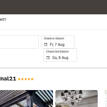
al21
.
Check-in Datum
Check-Out-Datum
minal21
25 Fotos anzeigen