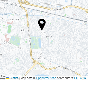
1 mi
Leaflet
|
Map data ©
OpenStreetMap
contributors,
CC-BY-SA