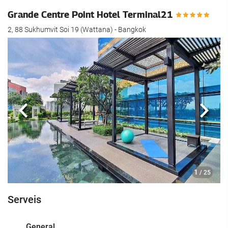
Grande Centre Point Hotel Terminal21
2, 88 Sukhumvit Soi 19 (Wattana) - Bangkok
Anterior
Segü
1
/ 25
Serveis
General