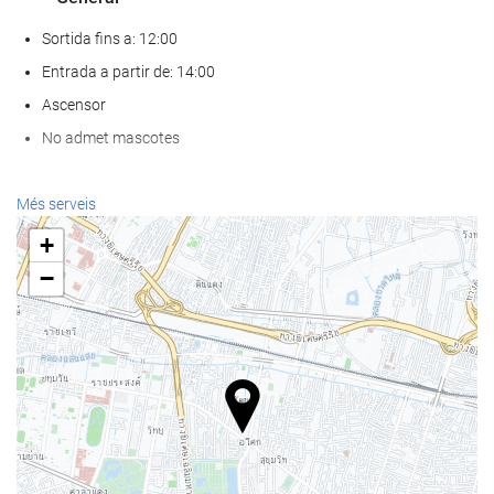
Sortida fins a: 12:00
Entrada a partir de: 14:00
Ascensor
No admet mascotes
Benestar
Més serveis
Spa
+
Hammam o bany turc
−
Sauna
Gimnàs
Piscina
Piscina
Piscina per a nens