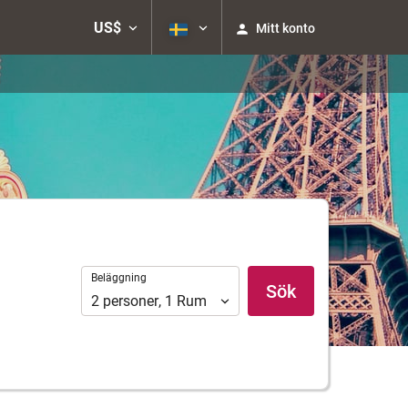
US$
Mitt konto
Beläggning
Beläggning
Sök
2
personer
,
1
Rum