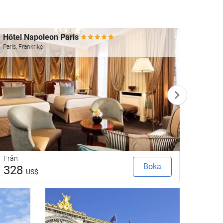
Hôtel Napoleon Paris
Le Re
Paris, Frankrike
Paris, F
Från
Från
Boka
328
16
US$