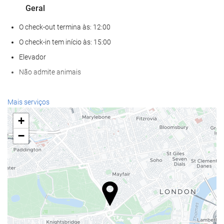
Geral
O check-out termina às: 12:00
O check-in tem início às: 15:00
Elevador
Não admite animais
Serviços de receção
Mais serviços
Recepção disponível 24 horas
+
Sala para bagagem
−
Alimentação e bebidas
Restaurante à la carte
Bar
Bem-estar