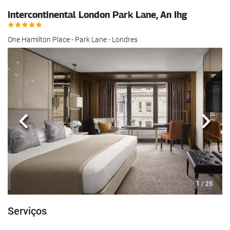
Intercontinental London Park Lane, An Ihg
One Hamilton Place - Park Lane - Londres
Anterior
Segui
1
/ 25
Serviços