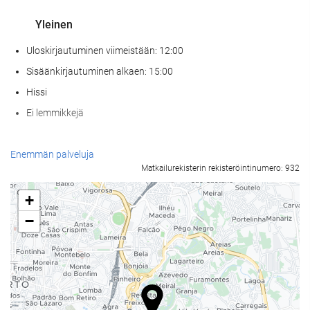
Yleinen
Uloskirjautuminen viimeistään: 12:00
Sisäänkirjautuminen alkaen: 15:00
Hissi
Ei lemmikkejä
Wellness
Enemmän palveluja
Matkailurekisterin rekisteröintinumero: 932
Kylpyläpalvelut
Höyrysauna / turkkilainen sauna
+
Sauna
−
Vastaanottopalvelut
24h-vastaanotto
Matkatavarasäilytys