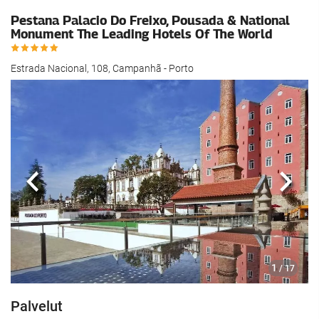
Pestana Palacio Do Freixo, Pousada & National
Monument The Leading Hotels Of The World
Estrada Nacional, 108, Campanhã - Porto
Edellinen
Seur
1
/ 17
Palvelut