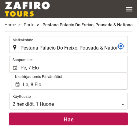
Home
Porto
Pestana Palacio Do Freixo, Pousada & National
.
Matkakohde
.
Saapuminen
Uloskirjautumis Päivämäärä
Käyttöaste
Käyttöaste
2
henkilöt
,
1
Huone
Hae