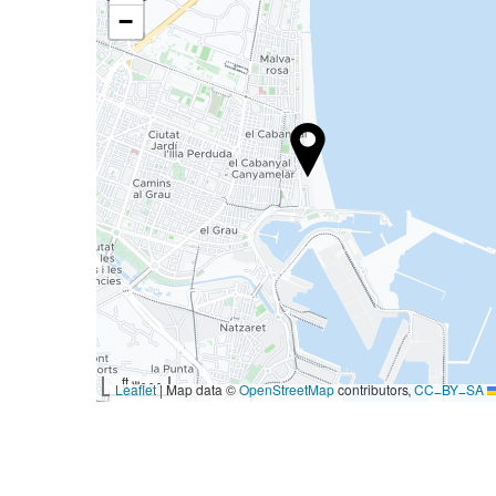
−
3000 ft
|
Map data ©
OpenStreetMap
contributors,
CC-BY-SA
Leaflet