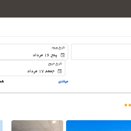
.
تاریخ ورود
تاریخ خروج
ميلادى
شم
این 25 تصویر را ببینید.