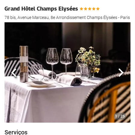
Grand Hôtel Champs Elysées
78 bis, Avenue Marceau, 8e Arrondissement Champs Élysées - Paris
Anterior
Segui
1
/ 25
Serviços