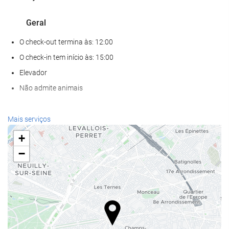
Geral
O check-out termina às: 12:00
O check-in tem início às: 15:00
Elevador
Não admite animais
Serviços de receção
Mais serviços
Recepção 24 horas
+
Depósito de bagagens
−
Alimentação e bebidas
Restaurante à la carte
Bar